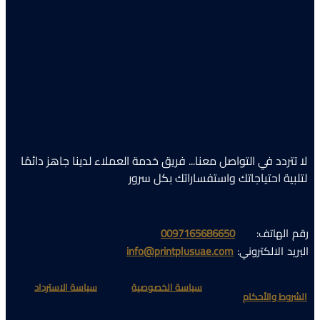
لا تتردد في التواصل معنا... فريق خدمة العملاء لدينا جاهز دائمًا
لتلبية احتياجاتك واستفساراتك بكل سرور
رقم الهاتف:
0097165686650
البريد الالكتروني:
info@printplusuae.com
سياسة الخصوصية​
سياسة الاسترداد​
الشروط والأحكام