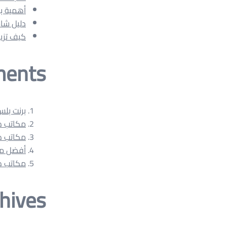
أهمية بوكسات هارد كفر er
دليل شامل لحظر 
كيف تزي
ments
برنت بلس: طباع
مكاتب طباعة 
مكاتب طباعة 
أفضل مكاتب ط
مكاتب طباع
hives