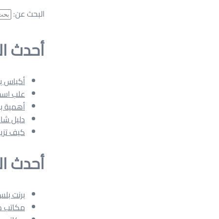
البحث عن:
أحدث ال
أكياس ب
علب اسط
أهمية بوكسات هارد كفر er
دليل شامل لحظر 
كيف تزي
أحدث ال
برنت بلس: طباع
مكاتب طباعة 