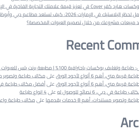
Cov في تعزيز قيمة علامتك التجارية الفاخرة في الإمارات
البلاستيك في الإمارات 2026: كيف تستعد مطاعم دبي وأبوظبي؟
د مبيعات مشروعك من خلال تصميم العبوات المخصصة؟
Recent Com
ة وتغليف بوكسات باحترافية 100% | مطبعة برنت بلس للعبوات الورقية
قريبة مني، أهم 6 أتواع لأجود الورق
على
مكاتب طباعة وتصوير 
قريبة مني، أهم 6 أنواع لأجود الورق
على
أفضل مكاتب طباعة في
باعة في دبي، 6 نصائح للوصول له
على
4 انواع طباعة
ة وتصوير مستندات، أهم 8 خدمات يقدمها
على
مكاتب طباعة واعل
Arc